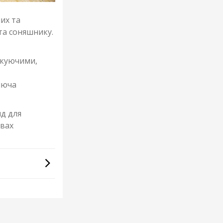
их та
 та соняшнику.
ікуючими,
Діюча
ид для
івах