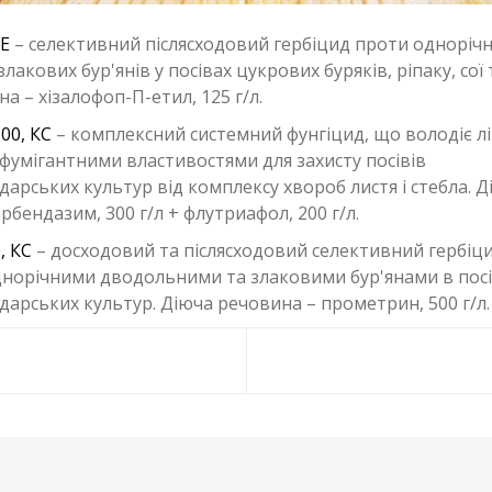
КЕ
– селективний післясходовий гербіцид проти однорічн
лакових бур'янів у посівах цукрових буряків, ріпаку, сої
а – хізалофоп-П-етил, 125 г/л.
00, КС
– комплексний системний фунгіцид, що володіє л
фумігантними властивостями для захисту посівів
дарських культур від комплексу хвороб листя і стебла. 
рбендазим, 300 г/л + флутриафол, 200 г/л.
, КС
– досходовий та післясходовий селективний гербіц
днорічними дводольними та злаковими бур'янами в пос
дарських культур. Діюча речовина – прометрин, 500 г/л.