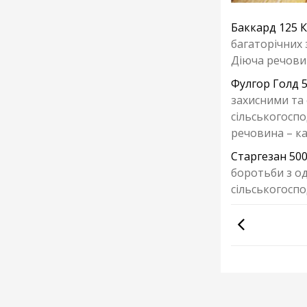
Баккард 125 
багаторічних з
Діюча речовин
Фулгор Голд 5
захисними та 
сільськогоспо
речовина – ка
Старгезан 500
боротьби з о
сільськогоспо