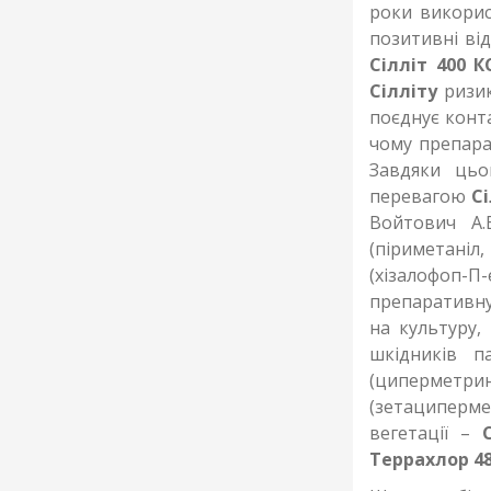
роки викорис
позитивні від
Сілліт 400 К
Сілліту
ризик
поєднує конта
чому препара
Завдяки цьо
перевагою
Сі
Войтович А.
(піриметаніл,
(хізалофоп-П
препаративну
на культуру,
шкідників 
(циперметри
(зетациперме
вегетації –
Террахлор 48