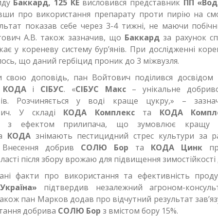
иду
Баккард, 125 КЕ
висловився представник
ПП «Вод
івши про використання препарату проти пирію на смо
льтат показав себе через 3-4 тижні, не маючи побічн
тович А.В. також зазначив, що
Баккард
за рахунок спо
ає у кореневу систему бур’янів. При дослідженні коре
лось, що даний гербіцид проник до 3 міжвузля.
 свою доповідь, пан Войтович поділився досвідом 
в
КОДА
і
СІБУС
. «
СІБУС Макс
– унікальне добрив
тів. Розчиняється у воді краще цукру,» – зазна
вич. У складі
КОДА Комплекс
та
КОДА Компл
ти з ефектом прилипача, що зумовлює кращу еф
ва
КОДА
знімають пестицидний стрес культури за ра
. Внесення добрив
СОЛЮ Бор
та
КОДА Цинк
пр
ласті після збору врожаю для підвищення зимостійкості 
ані факти про використання та ефективність проду
Україна»
підтвердив незалежний агроном-консул
акож пан Марков додав про відчутний результат зав’яз
стання добрива
СОЛЮ Бор
з вмістом бору 15%.