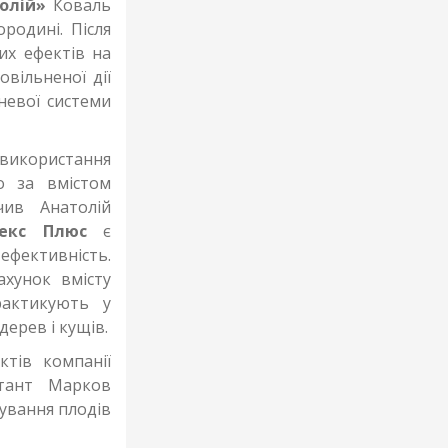
олій»
Коваль
родині. Після
их ефектів на
вільненої дії
невої системи
використання
о за вмістом
чив Анатолій
екс Плюс
є
ективність.
хунок вмісту
актикують у
дерев і кущів.
ктів компанії
ьтант Марков
ування плодів