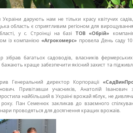
и України дарують нам не тільки красу квітучих садів,
цька область є сприятливим регіоном для вирощування 
бласті, у с. Строїнці на базі
ТОВ «Обрій»
компан
ом із компанією
«Агрокомерс»
провела День саду 10
р зібрав багатьох садоводів, власників фермерських
і бажають краще забезпечити якісний захист та підживл
крив Генеральний директор Корпорації
«СадВинПр
анович. Привітавши учасників, Анатолій Іванович 
ростила найбільший в Україні врожай яблук, не дивляч
року. Пан Семенюк закликав до взаємного спілкуван
інари проводяться для досягнення кращих врожаїв.