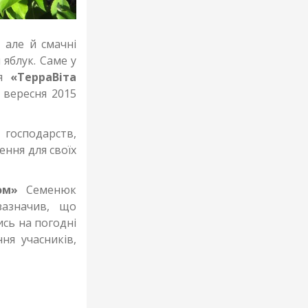
 але й смачні
яблук. Саме у
ія
«ТерраВіта
 вересня 2015
 господарств,
ення для своїх
ом»
Семенюк
зазначив, що
ись на погодні
ня учасників,