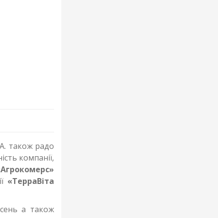
А. також радо
ість компанії,
«Агрокомерс»
ії
«ТерраВіта
исень а також