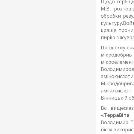
Щодо гербіц
М.В., розпов
обробки резу
культуру.Вой
краще проник
пирію з’ясува
Продовжуючи
мікродобри
мікроелемен
Володимиро
амінокисло
Мікродобри
амінокислот
Вінницькій об
Всі вищесказ
«ТерраВіта 
Володимир. Т
після викори