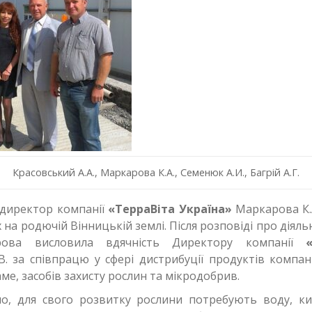
Красовський А.А., Маркарова К.А., Семенюк А.И., Багрій А.Г.
директор компанії
«ТерраВіта Україна»
Маркарова К.
х на родючій Вінницькій землі. Після розповіді про діяльн
рова висловила вдячність Директору компанії
В. за співпрацю у сфері дистрибуції продуктів компан
саме, засобів захисту рослин та мікродобрив.
мо, для свого розвитку рослини потребують воду, к