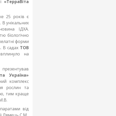
ії
«ТерраВіта
е 25 років є
. В унікальних
овина ІДХА.
стю біологічно
 хелатні форми
. В садах
ТОВ
вплинуло на
презентував
іта Україна»
ний комплекс
ня рослин та
ою, тим краще
М.В.
епаратами від
ї Лямець С.М.,