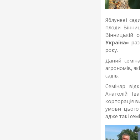
Яблуневі сад
плоди. Вінни
Вінницькій о
Україна»
раз
року.
Даний семіна
агрономів, як
садів.
Семінар від
Анатолій Ів
корпорація ви
умови цього 
адже такі сем