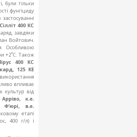
і, були тільки
ості фунгіциду
 застосуванні
Сілліт 400 КС
заряд, завдяки
пан Войтович.
я. Особливою
ри +2˚С. Також
Пірус 400 КС
кард, 125 КЕ
икористання
тливо впливає
х культур від
и
Арріво, к.е.
),
Ф’юрі, в.е.
тковому етапі
с, 400 г/л) і