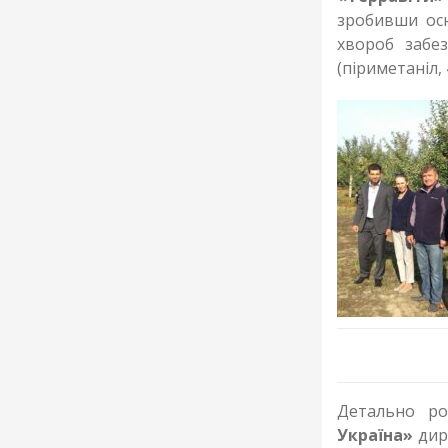
зробивши осн
хвороб забе
(піриметаніл, 
Детально ро
Україна»
дир