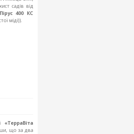
ист садів від
Пірус 400 КС
тої міді)).
ії
«ТерраВіта
ши, що за два