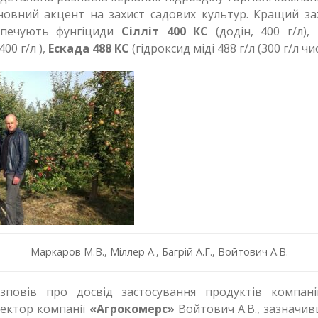
овний акцент на захист садових культур. Кращий зах
зпечують фунгіциди
Сілліт 400 КС
(додін, 400 г/л),
400 г/л ),
Ескада 488 КС
(гідроксид міді 488 г/л (300 г/л чис
Маркаров М.В., Міллер А., Багрій А.Г., Войтович А.В.
зповів про досвід застосування продуктів компан
ектор компанії
«Агрокомерс»
Войтович А.В., зазначив