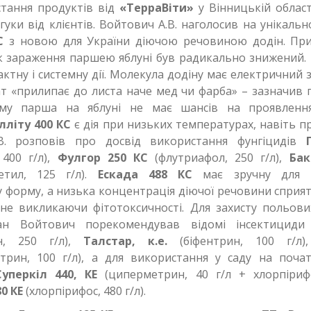
тання продуктів від
«ТерраВіти»
у Вінницькій област
гуки від клієнтів. Войтович А.В. наголосив на унікальн
С
з новою для України діючою речовиною додін. При
 зараження паршею яблуні був радикально знижений.
ктну і системну дії. Молекула додіну має електричний 
т «прилипає до листа наче мед чи фарба» – зазначив 
му парша на яблуні не має шансів на проявленн
лліту 400 КС
є дія при низьких температурах, навіть п
В. розповів про досвід використання фунгіцидів
 400 г/л),
Фулгор 250 КС
(флутриафол, 250 г/л),
Бак
-етил, 125 г/л).
Ескада 488 КС
має зручну для в
 форму, а низька концентрація діючої речовини сприя
 не викликаючи фітотоксичності. Для захисту польови
пан Войтович порекомендував відомі інсектицид
н, 250 г/л),
Талстар, к.е.
(біфентрин, 100 г/л
трин, 100 г/л), а для використання у саду на поча
Суперкіл 440, КЕ
(циперметрин, 40 г/л + хлорпірифо
0 КЕ
(хлорпірифос, 480 г/л).