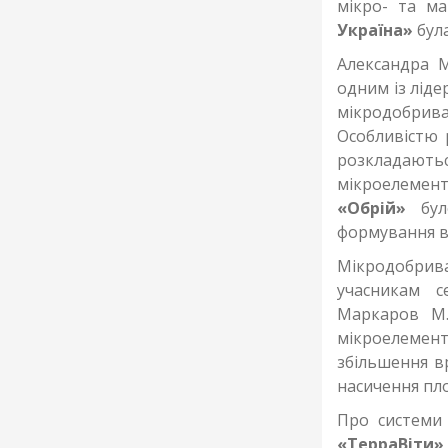
мікро- та м
Україна»
була
Александра 
одним із ліде
мікродобри
Особливістю р
розкладаютьс
мікроелемент
«Обрій»
бул
формування ви
Мікродобри
учасникам с
Маркаров М.
мікроелемен
збільшення в
насичення пло
Про системи 
«ТерраВіти»