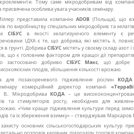
акроелементи. Тому саме мікродобривам від компан
 присвячена особлива увага учасників семінару.
Міллер представила компанію
ADOB
(Польща), що вж
рів по виробництву спеціальних мікродобрив та хелатів
вах
СІБУС
в якості хелатизуючого елементу є реч
ечовини ІДХА є те, що добрива, які містять її, повні
я в грунті. Добрива
СІБУС
містять у своєму складі азот і
ів, що є головним фактором для кращої дії препаратів
о застосовано добриво
СІБУС Макс
, що добре 
сокоякісних плодів, збільшення кількості врожаю.
ва для позакореневого підживлення рослин
КОДА
емінару комерційний директор компанії
«ТерраВ
 В.. Мікродобрива
КОДА
– це висококонцентрова
тів та стимуляторів росту, необхідних для живлен
рожаю. «Чим краще підживлення культури перед зим
дів та їх збереження взимку» – стверджував Маркаров 
захисту основних сільськогосподарських культур пр
детально розповів керівник підрозділу торгівлі компані