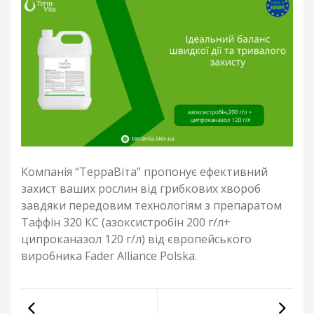
Компанія “ТерраВіта” пропонує ефективний
захист ваших рослин від грибкових хвороб
завдяки передовим технологіям з препаратом
Таффін 320 КС (азоксистробін 200 г/л+
ципроканазол 120 г/л) від європейського
виробника Fader Alliance Polska.