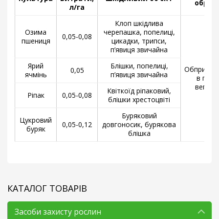
оброб
л/га
Клоп шкідлива
Озима
черепашка, попелиці,
0,05-0,08
пшениця
цикадки, трипси,
п’явиця звичайна
Ярий
Блішки, попелиці,
Обприску
0,05
ячмінь
п’явиця звичайна
в пері
вегетац
Квіткоїд ріпаковий,
Ріпак
0,05-0,08
блішки хрестоцвіті
Буряковий
Цукровий
0,05-0,12
довгоносик, бурякова
буряк
блішка
КАТАЛОГ ТОВАРІВ
Засоби захисту рослин