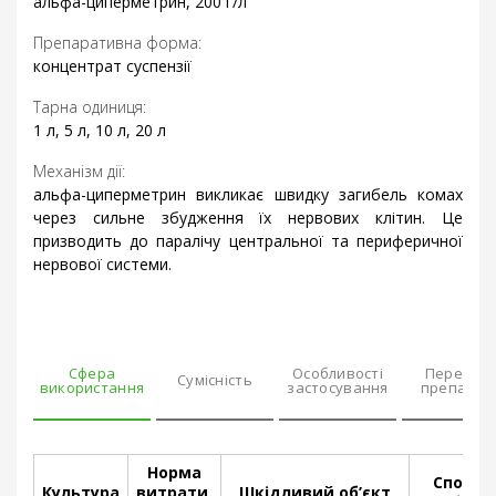
альфа-циперметрин, 200 г/л
Препаративна форма:
концентрат суспензії
Тарна одиниця:
1 л, 5 л, 10 л, 20 л
Механізм дії:
альфа-циперметрин викликає швидку загибель комах
через сильне збудження їх нервових клітин. Це
призводить до паралічу центральної та периферичної
нервової системи.
Сфера
Особливості
Переваг
Сумісність
використання
застосування
препарат
Норма
Спосіб,
Культура
витрати,
Шкідливий об’єкт