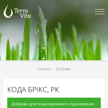
Skip
to
content
Головна
/
Добрива
КОДА БРІКС, РК
Добриво для позакореневого підживлення