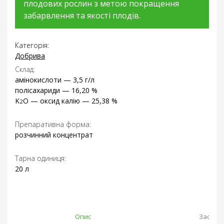
плодових рослин з метою покращення
забарвлення та якості плодів.
Категорія:
Добрива
Склад:
амінокислоти — 3,5 г/л
полісахариди — 16,20 %
K
O — оксид калію — 25,38 %
2
Препаративна форма:
розчинний концентрат
Тарна одиниця:
20 л
Опис
Застос