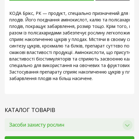
КОДА Брікс, РК — продукт, спеціально призначений для пок
плодів. Його поєднання амінокислот, калію та полісахаридів
плодів, покращує забарвлення, розмір тощо. Крім того, вкл
разом із полісахаридами забезпечує рослину легкопоживни
сприяє накопиченню цукрів у плодах. Містячи в своєму складі
синтезу цукрів, крохмалю та білків, препарат суттєво покра
смакові властивості продукції. Амінокислоти, що присутні в
властивості біостимуляторів та сприяють засвоєнню калію.
спеціально для використання на овочевих та фруктових нас
Застосування препарату сприяє накопиченню цукрів у плода
забарвлення плодів на більш насичене.
КАТАЛОГ ТОВАРІВ
Засоби захисту рослин