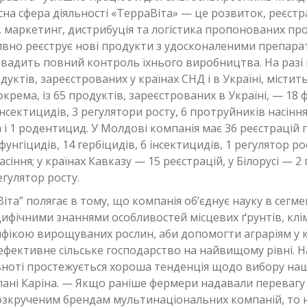
часна сфера діяльності «ТерраВіта» — це розвиток, реєстр
маркетинг, дистрибуція та логістика пропонованих про
ивно реєструє нові продукти з удосконаленими препар
вадить повний контроль їхнього виробництва. На разі
уктів, зареєстрованих у країнах СНД і в Україні, містит
окрема, із 65 продуктів, зареєстрованих в Україні, — 18 ф
інсектицидів, 3 регулятори росту, 6 протруйників насіння
 і 1 родентицид. У Молдові компанія має 36 реєстрацій
фунгіцидів, 14 гербіцидів, 6 інсектицидів, 1 регулятор ро
сіння; у країнах Кавказу — 15 реєстрацій, у Білорусі — 2 
егулятор росту.
Віта” полягає в тому, що компанія об’єднує науку в сегме
цифічними знаннями особливостей місцевих ґрунтів, кл
ифікою вирощуваних рослин, аби допомогти аграріям у
 ефективне сільське господарство на найвищому рівні. На
льноті простежується хороша тенденція щодо вибору наш
пані Каріна. — Якщо раніше фермери надавали перевагу
озкрученим брендам мультинаціональних компаній, то 