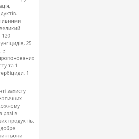
ація,
дуктів.
ативними
 великий
ь 120
унгіцидів, 25
, 3
 пропонованих
сту та 1
гербіциди, 1
нті захисту
іматичних
 кожному
 разі в
их продуктів,
 добре
нині вони