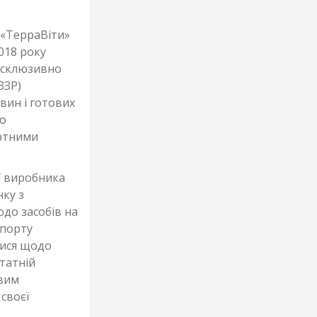
я «ТерраВіти»
018 року
ексклюзивно
ЗЗР)
вин і готових
іо
ртними
ї виробника
нку з
до засобів на
мпорту
тися щодо
статній
евим
своєї