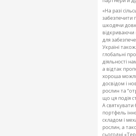
партнери й др
«На разі сіль
забезпечити 
шкодячи довкі
відкриваючи 
для забезпече
Україні також
глобальні про
діяльності н
а відтак про
хороша можлив
досвідом і н
рослин та “от
що ця подія с
А святкувати 
портфель інно
складом і ме
рослин, а так
сьогодні «Тер