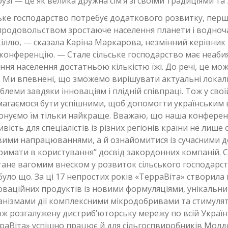
узі — це як велика дружна сім’я зі своїми традиціями та
ське господарство потребує додаткового розвитку, перш
продовольством зростаюче населення планети і водноч
ллю, — сказала Каріна Маркарова, незмінний керівник 
конференцію. — Стале сільське господарство має неаби
ння населення достатньою кількістю їжі. До речі, це мож
. Ми впевнені, що зможемо вирішувати актуальні локал
блеми завдяки інноваціям і плідній співпраці. Тож у свої
амагаємося бути успішними, щоб допомогти українським
понуємо їм тільки найкраще. Вважаю, що наша конферен
ість для спеціалістів із різних регіонів країни не лише 
овими напрацюваннями, а й ознайомитися із сучасними 
римати в користування” досвід закордонних компаній. 
тане вагомим внеском у розвиток сільського господарст
було що. За ці 17 непростих років «ТерраВіта» створил
ваційних продуктів із новими формуляціями, унікальни
ханізмами дії комплексними мікродобривами та стимуля
ож розгалужену дистриб’юторську мережу по всій Україні
раВіта» успішно працює й для сільгоспвиробників Молдо