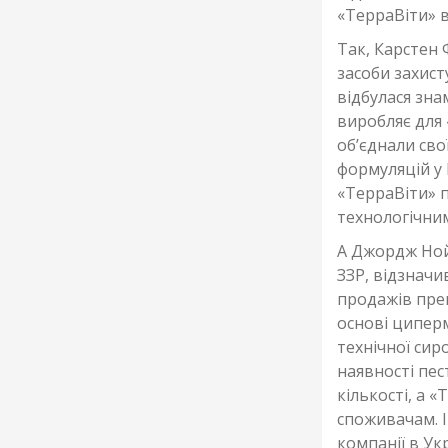
«ТерраВіти» 
Так, Карстен 
засоби захист
відбулася зн
виробляє для
об’єднали сво
формуляцій у 
«ТерраВіти» 
технологічни
А Джордж Ной
ЗЗР, відзначи
продажів преп
основі ципер
технічної си
наявності пес
кількості, а 
споживачам. І
компанії в Укр