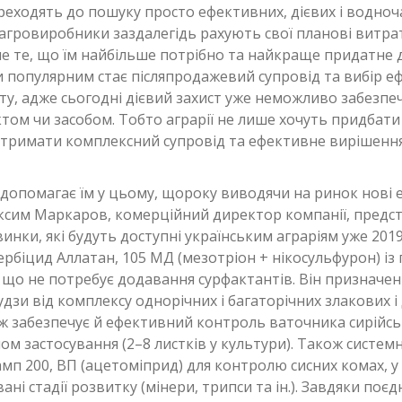
реходять до пошуку просто ефективних, дієвих і водноч
агровиробники заздалегідь рахують свої планові витра
 те, що їм найбільше потрібно та найкраще придатне дл
 популярним стає післяпродажевий супровід та вибір е
ту, адже сьогодні дієвий захист уже неможливо забезп
ом чи засобом. Тобто аграрії не лише хочуть придбати
отримати комплексний супровід та ефективне вирішення
 допомагає їм у цьому, щороку виводячи на ринок нові 
ксим Маркаров, комерційний директор компанії, предс
инки, які будуть доступні українським аграріям уже 2019
ербіцид Аллатан, 105 МД (мезотріон + нікосульфурон) 
 що не потребує додавання сурфактантів. Він призначен
удзи від комплексу однорічних і багаторічних злакових 
ож забезпечує й ефективний контроль ваточника сирійсь
м застосування (2–8 листків у культури). Також систем
мп 200, ВП (ацетоміприд) для контролю сисних комах, у т
ні стадії розвитку (мінери, трипси та ін.). Завдяки поє