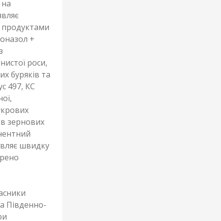
 на
являє
и продуктами
коназол +
з
нистої роси,
их буряків та
с 497, КС
ої,
цукрових
дів зернових
нентний
авляє швидку
ирено
часники
 та Південно-
ри