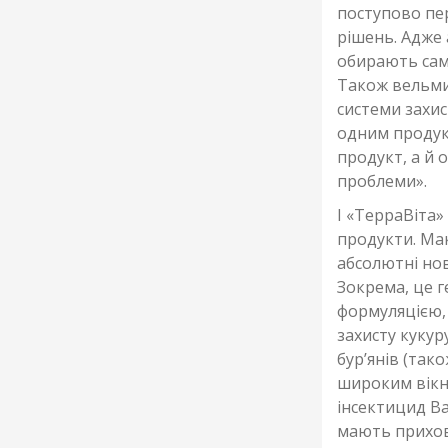
поступово пе
рішень. Адже 
обирають саме
Також вельми
системи захис
одним продукт
продукт, а й 
проблеми».
І «ТерраВіта»
продукти. Ма
абсолютні нов
Зокрема, це г
формуляцією,
захисту кукур
бур’янів (так
широким вікно
інсектицид Ва
мають прихова