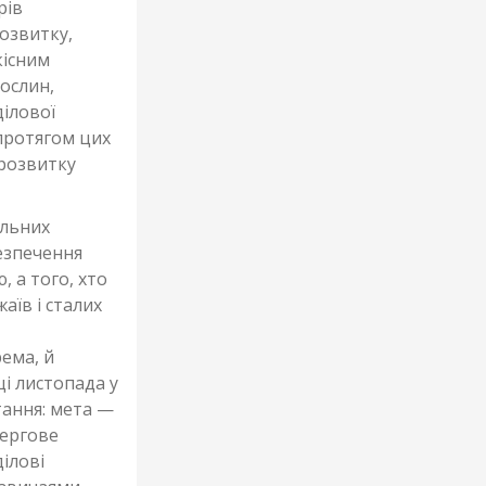
рів
розвитку,
кісним
ослин,
ділової
протягом цих
 розвитку
альних
безпечення
 а того, хто
їв і сталих
рема, й
і листопада у
тання: мета —
ергове
ділові