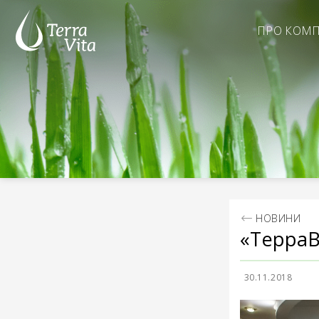
Skip
to
ПРО КОМ
content
НОВИНИ
«ТерраВі
30.11.2018