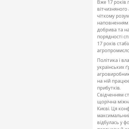
Вже 17 років 
вітчизняного 
чіткому розум
наповненням 
добрива та на
порядності с
17 років стаб
агропромисло
Політика і вл
українських ґ
агровиробник
на ній працю
прибутків.
Свідченням ста
щорічна міжн
Києві. Ця кон
максимальний
відбулась у ф