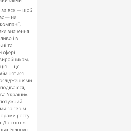
 звичаями.
 за все — щоб
ас — не
компанії,
яке значення
ливо і в
ьні та
й сфері
 виробникам,
ція — це
обмінятися
дослідженнями
Сподіваюся,
ва України».
а потужний
ми за своїм
торами росту
. До того ж
ви, Білорусі