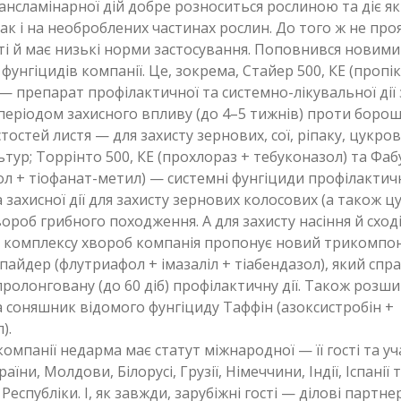
рансламінарної дій добре розноситься рослиною та діє як
ак і на необроблених частинах рослин. До того ж не про
ті й має низькі норми застосування. Поповнився новим
фунгіцидів компанії. Це, зокрема, Стайер 500, КЕ (пропі
— препарат профілактичної та системно-лікувальної дії 
еріодом захисного впливу (до 4–5 тижнів) проти борош
стостей листя — для захисту зернових, сої, ріпаку, цукров
тур; Торрінто 500, КЕ (прохлораз + тебуконазол) та Фабу
л + тіофанат-метил) — системні фунгіциди профілактичн
а захисної дії для захисту зернових колосових (а також 
хвороб грибного походження. А для захисту насіння й схо
д комплексу хвороб компанія пропонує новий трикомпо
айдер (флутриафол + імазаліл + тіабендазол), який спр
пролонговану (до 60 діб) профілактичну дії. Також розш
 соняшник відомого фунгіциду Таффін (азоксистробін +
).
омпанії недарма має статут міжнародної — її гості та у
раїни, Молдови, Білорусі, Грузії, Німеччини, Індії, Іспанії
Республіки. І, як завжди, зарубіжні гості — ділові партне