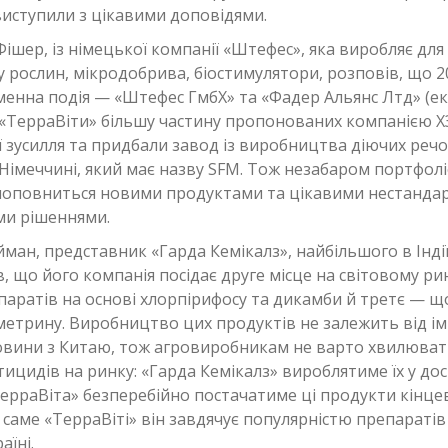
виступили з цікавими доповідями.
Фішер, із німецької компанії «Штефес», яка виробляє дл
у рослин, мікродобрива, біостимулятори, розповів, що 2
аменна подія — «Штефес ГмбХ» та «Фадер Альянс Лтд» (
 «ТерраВіти» більшу частину пропонованих компанією Х
ї зусилля та придбали завод із виробництва діючих речо
Німеччині, який має назву SFM. Тож незабаром портфол
поповниться новими продуктами та цікавими нестанда
ми рішеннями.
ман, представник «Гарда Кемікалз», найбільшого в Інді
в, що його компанія посідає друге місце на світовому ри
аратів на основі хлорпірифосу та дикамби й третє — що
метрину. Виробництво цих продуктів не залежить від і
ровини з Китаю, тож агровиробникам не варто хвилюва
тицидів на ринку: «Гарда Кемікалз» вироблятиме їх у до
«ТерраВіта» безперебійно постачатиме ці продукти кінц
 саме «ТерраВіті» він завдячує популярністю препаратів 
аїні.