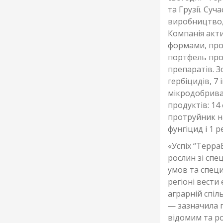
та Грузії. Су
виробництво, 
Компанія акт
формами, про
портфель прод
препаратів. З
гербіцидів, 7 
мікродобрива
продуктів: 14 
протруйник на
фунгіцид і 1 р
«Успіх “Терра
рослин зі спе
умов та спец
регіоні вести
аграрній спі
— зазначила 
відомим та р