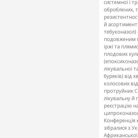
системної і т
оброблених, т
резистентнос
й асортимент 
тебуконазол) 
подовженим п
іржі та плями
плодових куль
(епоксиконазо
лікувальної т
буряків) від 
колосових ві
протруйник Сп
лікувальну й 
реєстрацію на
ципроконазол
Конференція к
зібралися з Ук
Африканської 