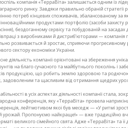
поспіль компанія «ТерраВіта» залишається одним із ліде
аграрного ринку. Завдяки правильно обраній стратегії 
інню потреб кінцевих споживачів, збалансованому за я
інноваційними продуктами портфоліо (засоби захисту р
сіння), бездоганному сервісу та побудованій на засадах 
півпраці з виробниками й дистриб’юторами — компанія 
ільно розвивається й зростає, сприяючи прогресивному
вого сектору економіки України.
асне діяльність компанії орієнтовані на збереження унік
рунтів на благо сучасного та майбутнього поколінь і за
ів продукцією, що робить землю здоровою та родючою,
є, задоволеним та щасливим від отримання щедрих урожа
більності в усіх аспектах діяльності компанії стала, зок
ародна конференція, яку «ТерраВіта» провела наприкінц
ференція, лейтмотивом якої був меседж — «У ритмі зрос
 урожай. Пропонуємо найкраще!» — вже традиційно вч
орматі великого сімейного свята. Адже «ТерраВіта» та її 