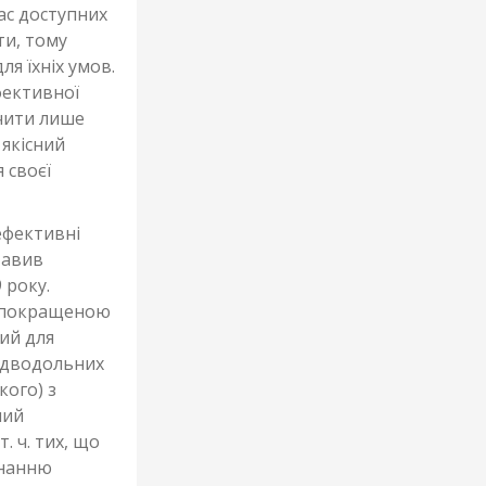
ас доступних
ти, тому
я їхніх умов.
фективної
ечити лише
 якісний
 своєї
ефективні
тавив
 року.
із покращеною
ий для
і дводольних
кого) з
ний
. ч. тих, що
днанню