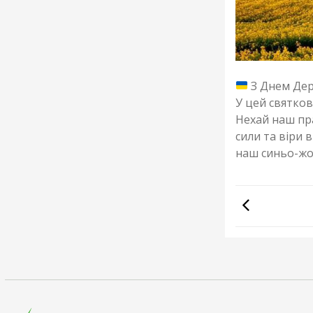
З Днем Дер
У цей святков
Нехай наш пра
сили та віри 
наш синьо-жо