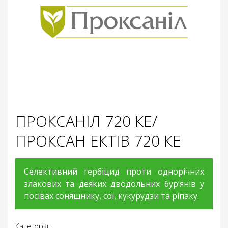
ПРОКСАНІЛ 720 КЕ/
ПРОКСАН ЕКТІВ 720 КЕ
Селективний гербіцид проти однорічних
злакових та деяких дводольних бур’янів у
посівах соняшнику, сої, кукурудзи та ріпаку.
Категорія: