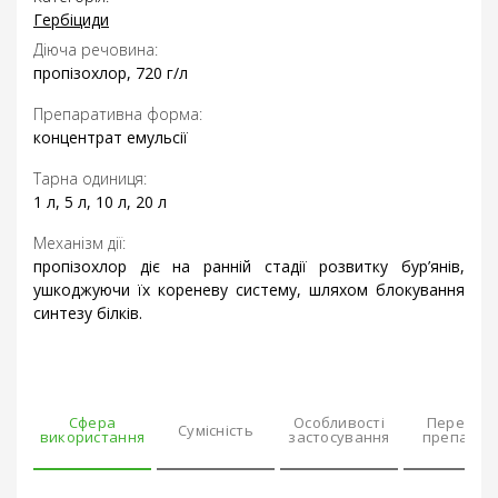
Гербіциди
Діюча речовина:
пропізохлор, 720 г/л
Препаративна форма:
концентрат емульсії
Тарна одиниця:
1 л, 5 л, 10 л, 20 л
Механізм дії:
пропізохлор діє на ранній стадії розвитку бур’янів,
ушкоджуючи їх кореневу систему, шляхом блокування
синтезу білків.
Сфера
Особливості
Переваг
Сумісність
використання
застосування
препарат