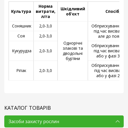
Норма
Шкідливий
Культура
витрати,
Спосіб, ча
об’єкт
л/га
Соняшник
2,0-3,0
Обприскування гру
під час висівання,
Соя
2,0-3,0
але до появи с
Однорічні
Обприскування ґру
злакові та
Кукурудза
2,0-3,0
під час висівання,
дводольні
або у фазі 3-4 л
бур’яни
Обприскування ґру
Ріпак
2,0-3,0
під час висівання
або у фазі 2-4 л
КАТАЛОГ ТОВАРІВ
Засоби захисту рослин