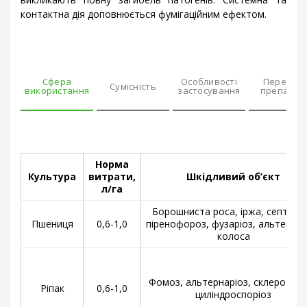
контактна дія доповнюється фумігаційним ефектом.
Сфера
Особливості
Переваг
Сумісність
використання
застосування
препарат
Норма
Культура
витрати,
Шкідливий об’єкт
л/га
Борошниста роса, іржа, септоріо
Пшениця
0,6-1,0
піренофороз, фузаріоз, альтернар
колоса
Фомоз, альтернаріоз, склеротині
Ріпак
0,6-1,0
циліндроспоріоз