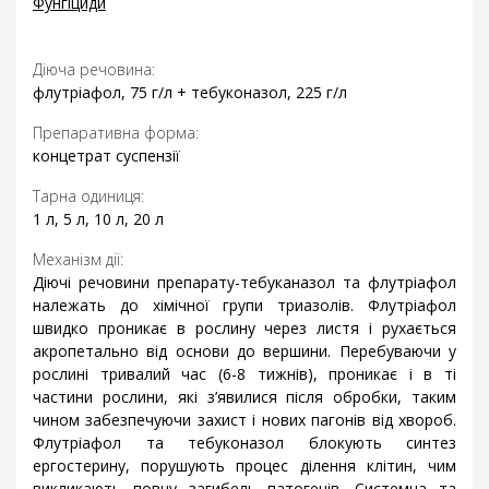
Фунгіциди
Діюча речовина:
флутріафол, 75 г/л + тебуконазол, 225 г/л
Препаративна форма:
концетрат суспензії
Тарна одиниця:
1 л, 5 л, 10 л, 20 л
Механізм дії:
Діючі речовини препарату-тебуканазол та флутріафол
належать до хімічної групи триазолів. Флутріафол
швидко проникає в рослину через листя і рухається
акропетально від основи до вершини. Перебуваючи у
рослині тривалий час (6-8 тижнів), проникає і в ті
частини рослини, які з’явилися після обробки, таким
чином забезпечуючи захист і нових пагонів від хвороб.
Флутріафол та тебуконазол блокують синтез
ергостерину, порушують процес ділення клітин, чим
викликають повну загибель патогенів. Системна та