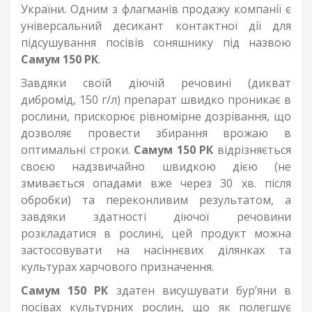
України. Одним з флагманів продажу компанії є
універсальний десикант контактної дії для
підсушування посівів соняшнику під назвою
Самум 150 РК
.
Завдяки своїй діючій речовині (дикват
дибромід, 150 г/л) препарат швидко проникає в
рослини, прискорює рівномірне дозрівання, що
дозволяє провести збирання врожаю в
оптимальні строки.
Самум 150 РК
відрізняється
своєю надзвичайно швидкою дією (не
змивається опадами вже через 30 хв. після
обробки) та переконливим результатом, а
завдяки здатності діючої речовини
розкладатися в рослині, цей продукт можна
застосовувати на насіннєвих ділянках та
культурах харчового призначення.
Самум 150 РК
здатен висушувати бур’яни в
посівах культурних рослин, що як полегшує