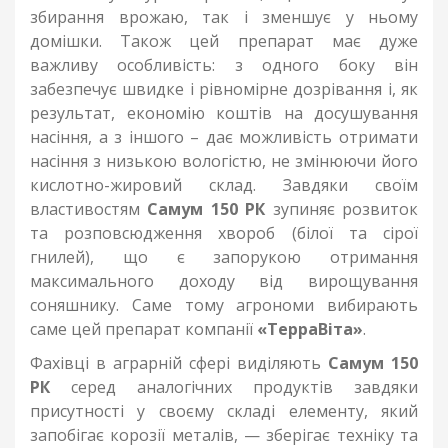
збирання врожаю, так і зменшує у ньому
домішки. Також цей препарат має дуже
важливу особливість: з одного боку він
забезпечує швидке і рівномірне дозрівання і, як
результат, економію коштів на досушування
насіння, а з іншого – дає можливість отримати
насіння з низькою вологістю, не змінюючи його
кислотно-жировий склад. Завдяки своїм
властивостям
Самум 150 РК
зупиняє розвиток
та розповсюдження хвороб (білої та сірої
гнилей), що є запорукою отримання
максимального доходу від вирощування
соняшнику. Саме тому агрономи вибирають
саме цей препарат компанії
«ТерраВіта»
.
Фахівці в аграрній сфері виділяють
Самум 150
РК
серед аналогічних продуктів завдяки
присутності у своєму складі елементу, який
запобігає корозії металів, — зберігає техніку та